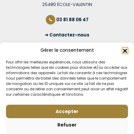
25480 ÉCOLE-VALENTIN
03 81 88 06 47
Contactez-nous
S'inscrire à la newsletter
Gérer le consentement
Pour offrir les meilleures expériences, nous utilisons des
technologies telles que les cookies pour stocker et/ou accéder aux
OUVERT TOUS LES JOURS
informations des appareils. Le fait de consentir à ces technologies
nous permettra de traiter des données telles que le comportement
Voir nos horaires
de navigation ou les ID uniques sur ce site. Le fait de ne pas
consentir ou de retirer son consentement peut avoir un effet négatif
MENTIONS LÉGALES
sur certaines caractéristiques et fonctions.
CONDITIONS GÉNÉRALES DE VENTE EN LIGNE
MODE DE LIVRAISON ET DE PAIEMENT
Accepter
POLITIQUE DE CONFIDENTIALITÉ
Rétractation
Refuser