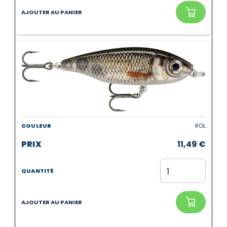
ROL
11,49
€