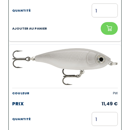
PW
11,49
€