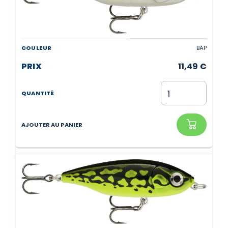
BAP
11,49
€