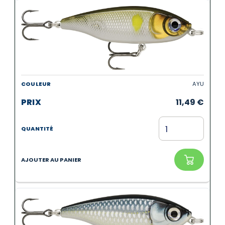
AYU
11,49
€