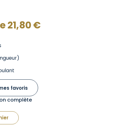
de
21,80
€
s
ongueur)
oulant
mes favoris
tion complète
nier