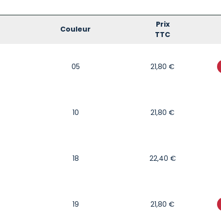
Prix
Couleur
TTC
05
21,80
€
10
21,80
€
18
22,40
€
19
21,80
€