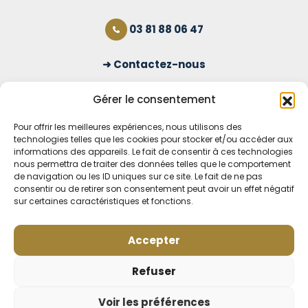
03 81 88 06 47
Contactez-nous
S'inscrire à la newsletter
Gérer le consentement
Pour offrir les meilleures expériences, nous utilisons des
technologies telles que les cookies pour stocker et/ou accéder aux
OUVERT TOUS LES JOURS
informations des appareils. Le fait de consentir à ces technologies
nous permettra de traiter des données telles que le comportement
Voir nos horaires
de navigation ou les ID uniques sur ce site. Le fait de ne pas
consentir ou de retirer son consentement peut avoir un effet négatif
MENTIONS LÉGALES
sur certaines caractéristiques et fonctions.
CONDITIONS GÉNÉRALES DE VENTE EN LIGNE
MODE DE LIVRAISON ET DE PAIEMENT
Accepter
POLITIQUE DE CONFIDENTIALITÉ
Rétractation
Refuser
Voir les préférences