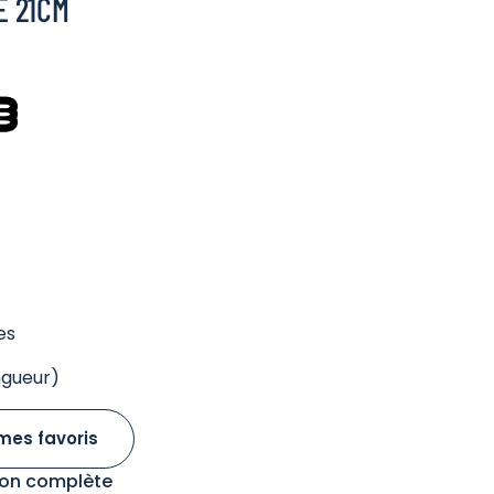
E 21CM
es
ngueur)
mes favoris
tion complète