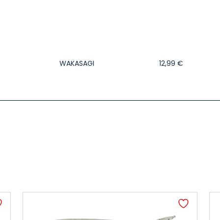
WAKASAGI
12,99
€