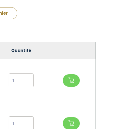
nier
Quantité