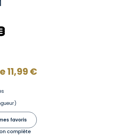
M
de
11,99
€
es
ngueur)
mes favoris
tion complète