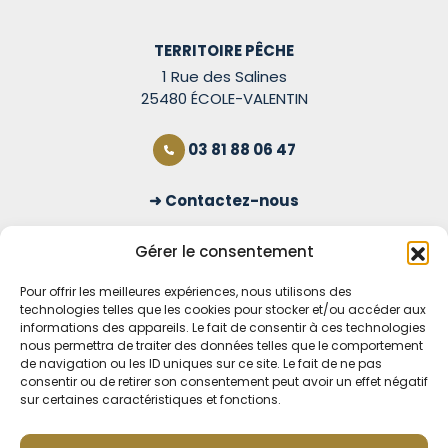
TERRITOIRE PÊCHE
1 Rue des Salines
25480 ÉCOLE-VALENTIN
03 81 88 06 47
Contactez-nous
S'inscrire à la newsletter
Gérer le consentement
Pour offrir les meilleures expériences, nous utilisons des
technologies telles que les cookies pour stocker et/ou accéder aux
OUVERT TOUS LES JOURS
informations des appareils. Le fait de consentir à ces technologies
nous permettra de traiter des données telles que le comportement
Voir nos horaires
de navigation ou les ID uniques sur ce site. Le fait de ne pas
consentir ou de retirer son consentement peut avoir un effet négatif
MENTIONS LÉGALES
sur certaines caractéristiques et fonctions.
CONDITIONS GÉNÉRALES DE VENTE EN LIGNE
MODE DE LIVRAISON ET DE PAIEMENT