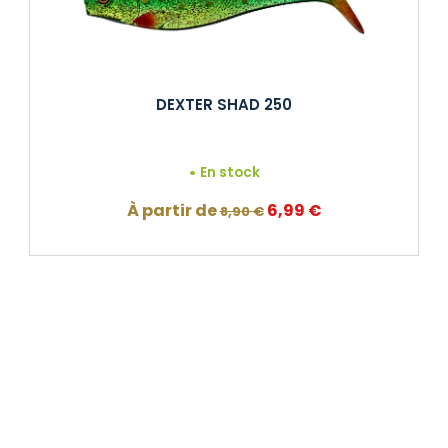
DEXTER SHAD 250
En stock
Le
Le
À partir de
6,99
€
8,90
€
prix
prix
initial
actuel
était :
est :
8,90 €.
6,99 €.