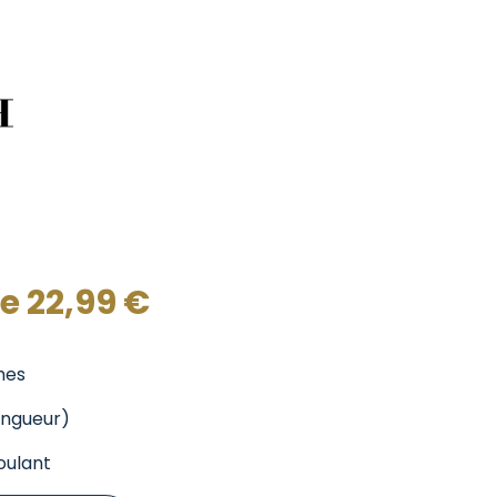
de
22,99
€
mes
ongueur)
oulant