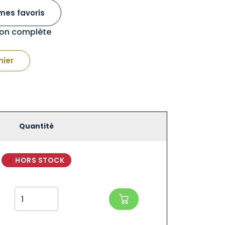
mes favoris
tion complète
nier
Quantité
HORS STOCK