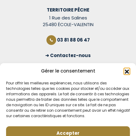
TERRITOIRE PÊCHE
1 Rue des Salines
25480 ÉCOLE-VALENTIN
03 81 88 06 47
Contactez-nous
S'inscrire à la newsletter
Gérer le consentement
Pour offrir les meilleures expériences, nous utilisons des
technologies telles que les cookies pour stocker et/ou accéder aux
OUVERT TOUS LES JOURS
informations des appareils. Le fait de consentir à ces technologies
nous permettra de traiter des données telles que le comportement
Voir nos horaires
de navigation ou les ID uniques sur ce site. Le fait de ne pas
consentir ou de retirer son consentement peut avoir un effet négatif
MENTIONS LÉGALES
sur certaines caractéristiques et fonctions.
CONDITIONS GÉNÉRALES DE VENTE EN LIGNE
MODE DE LIVRAISON ET DE PAIEMENT
Accepter