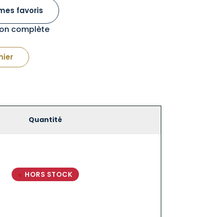
mes favoris
tion complète
nier
Quantité
HORS STOCK