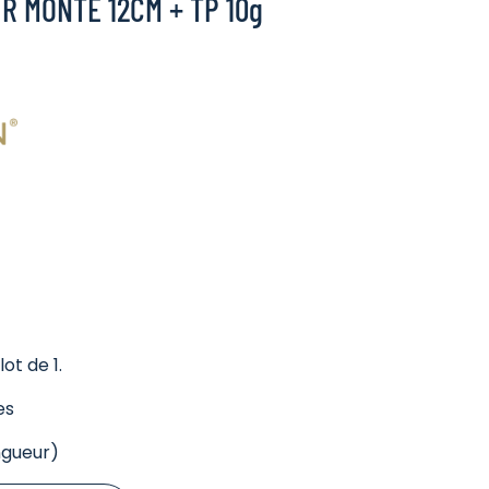
R MONTE 12CM + TP 10g
ot de 1.
es
ngueur)