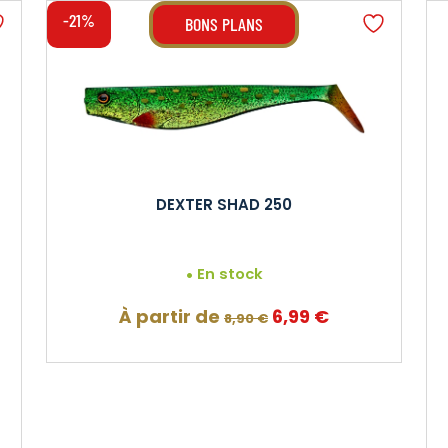
-21%
BONS PLANS
DEXTER SHAD 250
En stock
Le
Le
À partir de
6,99
€
8,90
€
prix
prix
initial
actuel
était :
est :
8,90 €.
6,99 €.