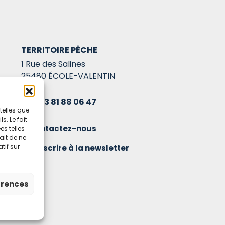
TERRITOIRE PÊCHE
1 Rue des Salines
25480 ÉCOLE-VALENTIN
03 81 88 06 47
telles que
. Le fait
Contactez-nous
s telles
ait de ne
tif sur
S'inscrire à la newsletter
érences