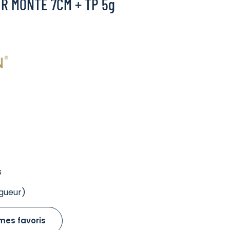
R MONTE 7CM + TP 5g
s
gueur)
mes favoris