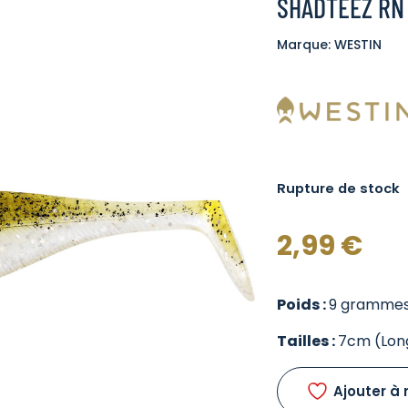
SHADTEEZ RN 
Marque: WESTIN
Rupture de stock
2,99
€
Poids :
9 gramme
Tailles :
7cm (Lon
Ajouter à 