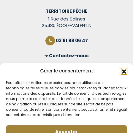
TERRITOIRE PÊCHE
1 Rue des Salines
25480 ÉCOLE-VALENTIN
03 81 88 06 47
Contactez-nous
S'inscrire à la newsletter
Gérer le consentement
Pour offrir les meilleures expériences, nous utilisons des
technologies telles que les cookies pour stocker et/ou accéder aux
OUVERT TOUS LES JOURS
informations des appareils. Le fait de consentir à ces technologies
nous permettra de traiter des données telles que le comportement
Voir nos horaires
de navigation ou les ID uniques sur ce site. Le fait de ne pas
consentir ou de retirer son consentement peut avoir un effet négatif
MENTIONS LÉGALES
sur certaines caractéristiques et fonctions.
CONDITIONS GÉNÉRALES DE VENTE EN LIGNE
MODE DE LIVRAISON ET DE PAIEMENT
Accepter