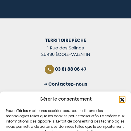
TERRITOIRE PÊCHE
1 Rue des Salines
25480 ÉCOLE-VALENTIN
03 81 88 06 47
Contactez-nous
S'inscrire à la newsletter
Gérer le consentement
Pour offrir les meilleures expériences, nous utilisons des
technologies telles que les cookies pour stocker et/ou accéder aux
OUVERT TOUS LES JOURS
informations des appareils. Le fait de consentir à ces technologies
nous permettra de traiter des données telles que le comportement
Voir nos horaires