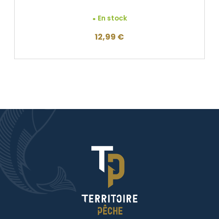
En stock
12,99
€