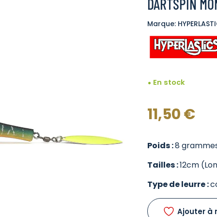
DARTSPIN MON
Marque: HYPERLAST
En stock
11,50
€
Poids :
8 gramme
Tailles :
12cm (Lo
Type de leurre :
c
Ajouter à 