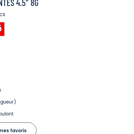
TES 4.5″ 8G
ICS
s
ngueur)
oulant
mes favoris