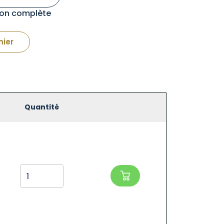
tion complète
nier
Quantité