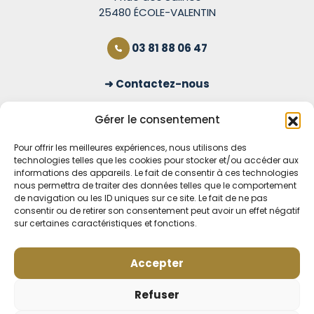
25480 ÉCOLE-VALENTIN
03 81 88 06 47
Contactez-nous
S'inscrire à la newsletter
Gérer le consentement
Pour offrir les meilleures expériences, nous utilisons des
technologies telles que les cookies pour stocker et/ou accéder aux
OUVERT TOUS LES JOURS
informations des appareils. Le fait de consentir à ces technologies
nous permettra de traiter des données telles que le comportement
Voir nos horaires
de navigation ou les ID uniques sur ce site. Le fait de ne pas
consentir ou de retirer son consentement peut avoir un effet négatif
MENTIONS LÉGALES
sur certaines caractéristiques et fonctions.
CONDITIONS GÉNÉRALES DE VENTE EN LIGNE
MODE DE LIVRAISON ET DE PAIEMENT
Accepter
POLITIQUE DE CONFIDENTIALITÉ
Rétractation
Refuser