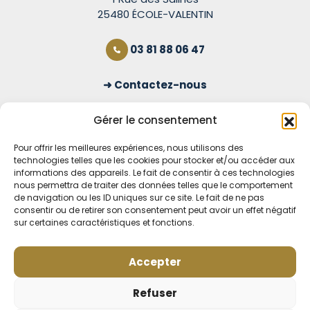
25480 ÉCOLE-VALENTIN
03 81 88 06 47
Contactez-nous
S'inscrire à la newsletter
Gérer le consentement
Pour offrir les meilleures expériences, nous utilisons des
technologies telles que les cookies pour stocker et/ou accéder aux
OUVERT TOUS LES JOURS
informations des appareils. Le fait de consentir à ces technologies
nous permettra de traiter des données telles que le comportement
Voir nos horaires
de navigation ou les ID uniques sur ce site. Le fait de ne pas
consentir ou de retirer son consentement peut avoir un effet négatif
sur certaines caractéristiques et fonctions.
MENTIONS LÉGALES
CONDITIONS GÉNÉRALES DE VENTE EN LIGNE
MODE DE LIVRAISON ET DE PAIEMENT
Accepter
POLITIQUE DE CONFIDENTIALITÉ
Rétractation
Refuser