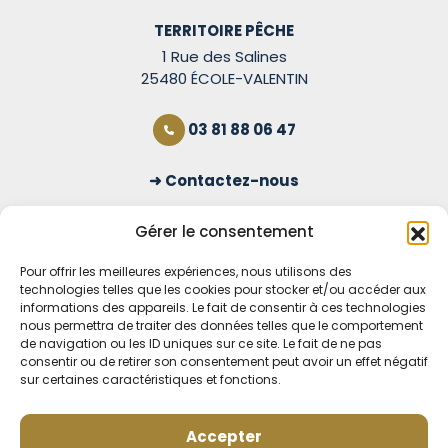
TERRITOIRE PÊCHE
1 Rue des Salines
25480 ÉCOLE-VALENTIN
03 81 88 06 47
Contactez-nous
S'inscrire à la newsletter
Gérer le consentement
Pour offrir les meilleures expériences, nous utilisons des
technologies telles que les cookies pour stocker et/ou accéder aux
OUVERT TOUS LES JOURS
informations des appareils. Le fait de consentir à ces technologies
nous permettra de traiter des données telles que le comportement
Voir nos horaires
de navigation ou les ID uniques sur ce site. Le fait de ne pas
consentir ou de retirer son consentement peut avoir un effet négatif
sur certaines caractéristiques et fonctions.
MENTIONS LÉGALES
CONDITIONS GÉNÉRALES DE VENTE EN LIGNE
MODE DE LIVRAISON ET DE PAIEMENT
Accepter
POLITIQUE DE CONFIDENTIALITÉ