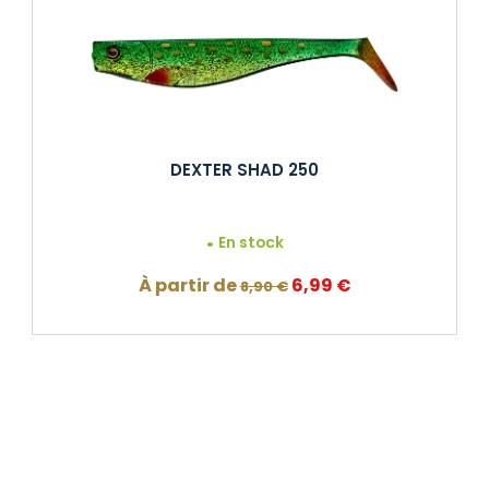
DEXTER SHAD 250
En stock
Le
Le
À partir de
6,99
€
8,90
€
prix
prix
initial
actuel
était :
est :
8,90 €.
6,99 €.