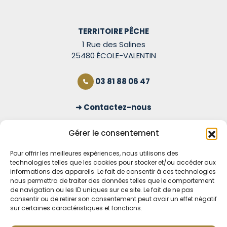
TERRITOIRE PÊCHE
1 Rue des Salines
25480 ÉCOLE-VALENTIN
03 81 88 06 47
Contactez-nous
S'inscrire à la newsletter
Gérer le consentement
Pour offrir les meilleures expériences, nous utilisons des
technologies telles que les cookies pour stocker et/ou accéder aux
OUVERT TOUS LES JOURS
informations des appareils. Le fait de consentir à ces technologies
nous permettra de traiter des données telles que le comportement
Voir nos horaires
de navigation ou les ID uniques sur ce site. Le fait de ne pas
consentir ou de retirer son consentement peut avoir un effet négatif
MENTIONS LÉGALES
sur certaines caractéristiques et fonctions.
CONDITIONS GÉNÉRALES DE VENTE EN LIGNE