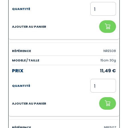
NRE508
15cm 30g
11,49
€
NRE507