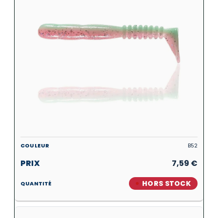
B52
7,59
€
HORS STOCK