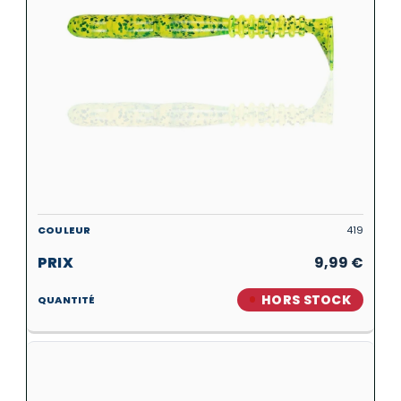
419
9,99
€
HORS STOCK