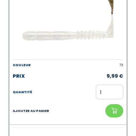
73
9,99
€