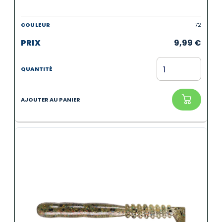
72
9,99
€