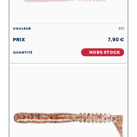
310
7,90
€
HORS STOCK