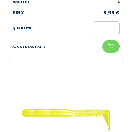
14
9,99
€