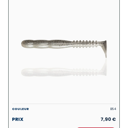
B54
7,90
€