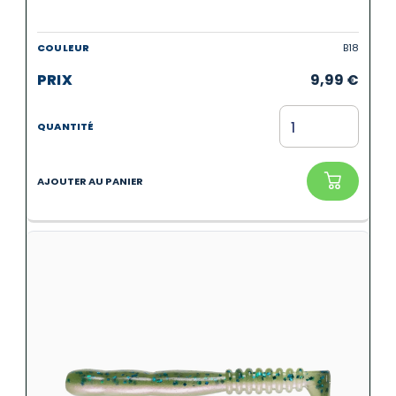
B18
9,99
€