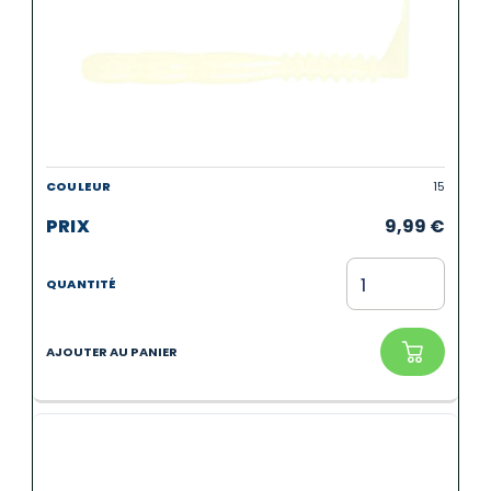
15
9,99
€