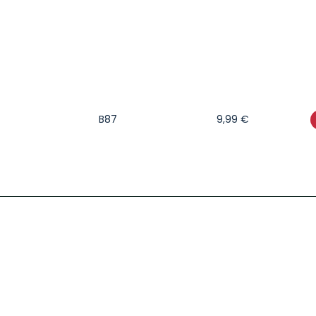
B87
9,99
€