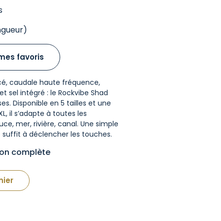
s
ngueur)
mes favoris
ncé, caudale haute fréquence,
t sel intégré : le Rockvibe Shad
s. Disponible en 5 tailles et une
, il s’adapte à toutes les
ce, mer, rivière, canal. Une simple
 suffit à déclencher les touches.
tion complète
nier