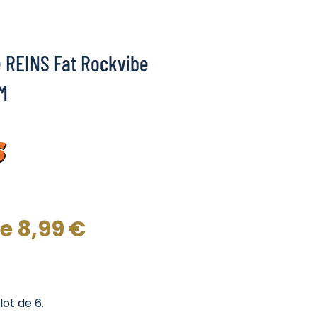
 REINS Fat Rockvibe
M
de
8,99
€
lot de 6.