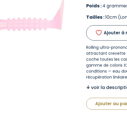
Poids :
4 gramme
Tailles :
10cm (Lo
Ajouter à 
Rolling ultra-prono
attractant crevette e
coche toutes les case
gamme de coloris XXL
conditions — eau dou
récupération linéaire
voir la descrip
Ajouter au pa