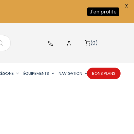
X
J'en profite
(0)
RÉGONE
ÉQUIPEMENTS
NAVIGATION
BONS PLANS