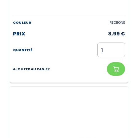
REDBONE
8,99
€