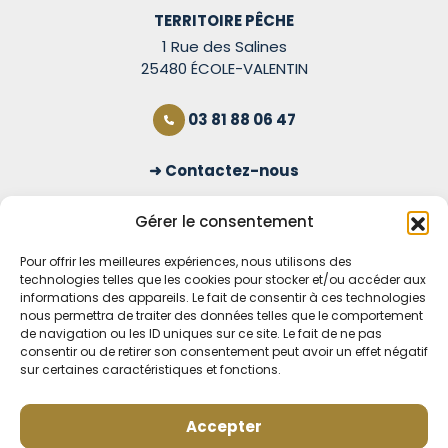
TERRITOIRE PÊCHE
1 Rue des Salines
25480 ÉCOLE-VALENTIN
03 81 88 06 47
Contactez-nous
S'inscrire à la newsletter
Gérer le consentement
Pour offrir les meilleures expériences, nous utilisons des
technologies telles que les cookies pour stocker et/ou accéder aux
OUVERT TOUS LES JOURS
informations des appareils. Le fait de consentir à ces technologies
nous permettra de traiter des données telles que le comportement
Voir nos horaires
de navigation ou les ID uniques sur ce site. Le fait de ne pas
consentir ou de retirer son consentement peut avoir un effet négatif
MENTIONS LÉGALES
sur certaines caractéristiques et fonctions.
CONDITIONS GÉNÉRALES DE VENTE EN LIGNE
MODE DE LIVRAISON ET DE PAIEMENT
Accepter
POLITIQUE DE CONFIDENTIALITÉ