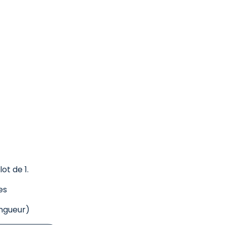
ot de 1.
es
ngueur)