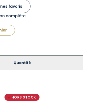
mes favoris
tion complète
nier
Quantité
HORS STOCK