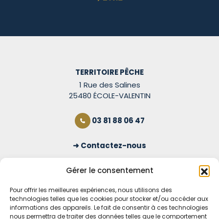
TERRITOIRE PÊCHE
1 Rue des Salines
25480 ÉCOLE-VALENTIN
03 81 88 06 47
Contactez-nous
S'inscrire à la newsletter
Gérer le consentement
Pour offrir les meilleures expériences, nous utilisons des
technologies telles que les cookies pour stocker et/ou accéder aux
OUVERT TOUS LES JOURS
informations des appareils. Le fait de consentir à ces technologies
nous permettra de traiter des données telles que le comportement