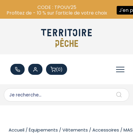
CODE : TPOUV25
J'en p
Profitez de - 10 % sur l'article de votre choix
(0)
Accueil
/
Équipements
/
Vêtements
/
Accessoires
/ MA