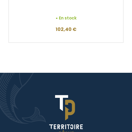
En stock
102,40
€