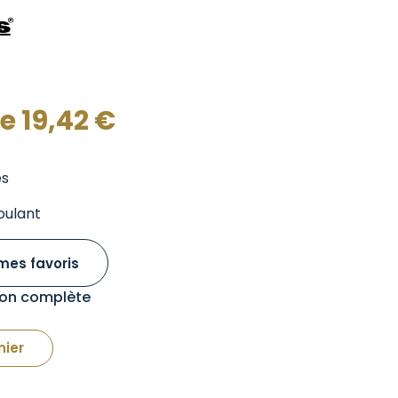
de
19,42
€
s
oulant
mes favoris
tion complète
nier