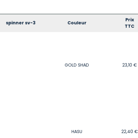
Prix
spinner sv-3
Couleur
TTC
GOLD SHAD
23,10
€
HASU
22,40
€