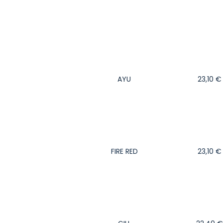
AYU
23,10
€
FIRE RED
23,10
€