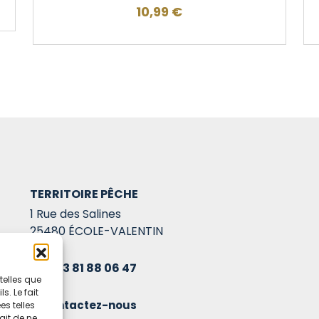
10,99
€
TERRITOIRE PÊCHE
1 Rue des Salines
25480 ÉCOLE-VALENTIN
03 81 88 06 47
telles que
. Le fait
Contactez-nous
s telles
ait de ne