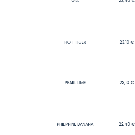
GILL
22,40
€
HOT TIGER
23,10
€
PEARL LIME
23,10
€
PHILIPPINE BANANA
22,40
€