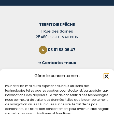
TERRITOIRE PÊCHE
1 Rue des Salines
25480 ÉCOLE-VALENTIN
03 81 88 06 47
Contactez-nous
S'inscrire à la newsletter
Gérer le consentement
Pour offrir les meilleures expériences, nous utilisons des
technologies telles que les cookies pour stocker et/ou accéder aux
OUVERT TOUS LES JOURS
informations des appareils. Le fait de consentir à ces technologies
nous permettra de traiter des données telles que le comportement
Voir nos horaires
de navigation ou les ID uniques sur ce site. Le fait de ne pas
consentir ou de retirer son consentement peut avoir un effet négatif
MENTIONS LÉGALES
sur certaines caractéristiques et fonctions.