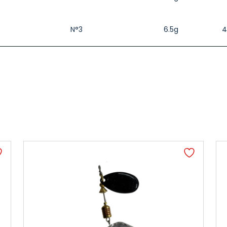
N°3
6.5g
4