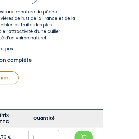
e est une monture de pêche
ières de l’Est de la France et de la
ibler les truites les plus
e l’attractivité d’une cuiller
té d’un vairon naturel.
nt pas
tion complète
nier
Prix
Quantité
TTC
,79
€