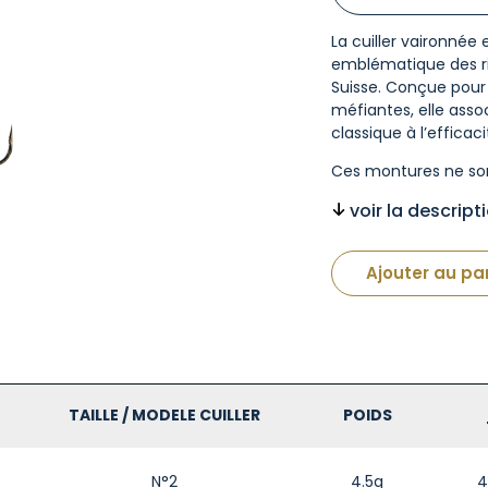
La cuiller vaironné
emblématique des riv
Suisse. Conçue pour c
méfiantes, elle associ
classique à l’efficaci
Ces montures ne so
voir la descrip
Ajouter au pa
TAILLE / MODELE CUILLER
POIDS
N°2
4.5g
4