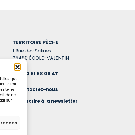
TERRITOIRE PÊCHE
1 Rue des Salines
25480 ÉCOLE-VALENTIN
03 81 88 06 47
telles que
. Le fait
Contactez-nous
s telles
ait de ne
tif sur
S'inscrire à la newsletter
érences