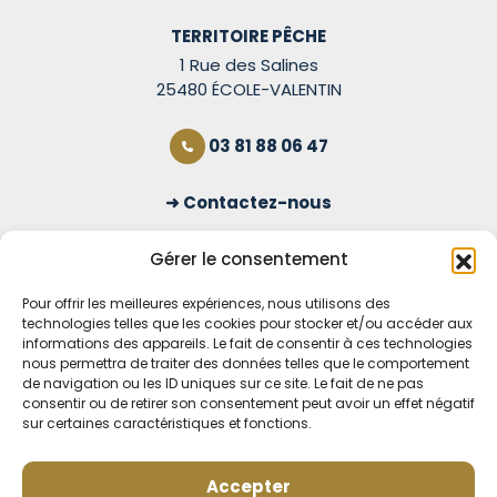
TERRITOIRE PÊCHE
1 Rue des Salines
25480 ÉCOLE-VALENTIN
03 81 88 06 47
Contactez-nous
S'inscrire à la newsletter
Gérer le consentement
Pour offrir les meilleures expériences, nous utilisons des
technologies telles que les cookies pour stocker et/ou accéder aux
OUVERT TOUS LES JOURS
informations des appareils. Le fait de consentir à ces technologies
nous permettra de traiter des données telles que le comportement
Voir nos horaires
de navigation ou les ID uniques sur ce site. Le fait de ne pas
consentir ou de retirer son consentement peut avoir un effet négatif
MENTIONS LÉGALES
sur certaines caractéristiques et fonctions.
CONDITIONS GÉNÉRALES DE VENTE EN LIGNE
MODE DE LIVRAISON ET DE PAIEMENT
Accepter