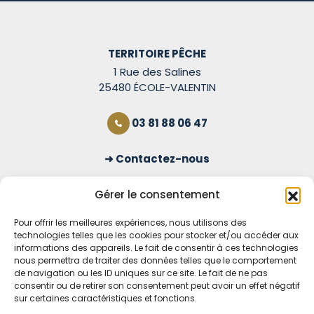
TERRITOIRE PÊCHE
1 Rue des Salines
25480 ÉCOLE-VALENTIN
03 81 88 06 47
Contactez-nous
S'inscrire à la newsletter
Gérer le consentement
Pour offrir les meilleures expériences, nous utilisons des
technologies telles que les cookies pour stocker et/ou accéder aux
OUVERT TOUS LES JOURS
informations des appareils. Le fait de consentir à ces technologies
nous permettra de traiter des données telles que le comportement
Voir nos horaires
de navigation ou les ID uniques sur ce site. Le fait de ne pas
consentir ou de retirer son consentement peut avoir un effet négatif
MENTIONS LÉGALES
sur certaines caractéristiques et fonctions.