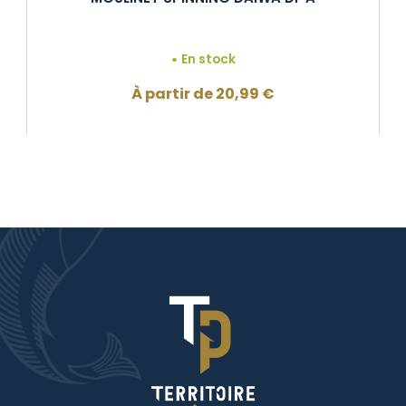
En stock
À partir de
20,99
€