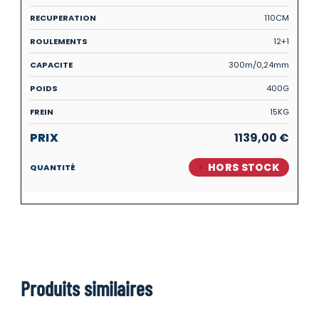
110CM
12+1
300m/0,24mm
400G
15KG
1139,00
€
HORS STOCK
Produits similaires