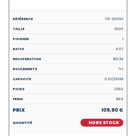
ITX-2500H
2500
I
6.0:1
85CM
7+1
0.20/250M
235G
8KG
109,90
€
HORS STOCK