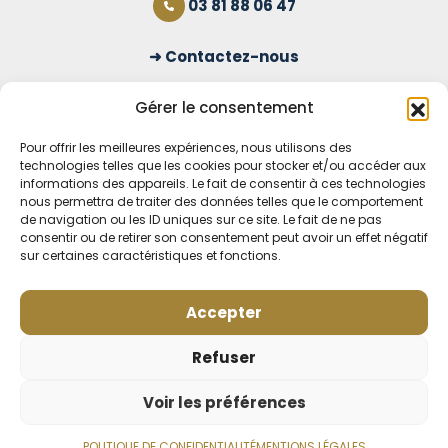
03 81 88 06 47
Contactez-nous
S'inscrire à la newsletter
Gérer le consentement
Pour offrir les meilleures expériences, nous utilisons des
technologies telles que les cookies pour stocker et/ou accéder aux
OUVERT TOUS LES JOURS
informations des appareils. Le fait de consentir à ces technologies
nous permettra de traiter des données telles que le comportement
Voir nos horaires
de navigation ou les ID uniques sur ce site. Le fait de ne pas
consentir ou de retirer son consentement peut avoir un effet négatif
MENTIONS LÉGALES
sur certaines caractéristiques et fonctions.
CONDITIONS GÉNÉRALES DE VENTE EN LIGNE
MODE DE LIVRAISON ET DE PAIEMENT
Accepter
POLITIQUE DE CONFIDENTIALITÉ
Rétractation
Refuser
Voir les préférences
POLITIQUE DE CONFIDENTIALITÉ
MENTIONS LÉGALES