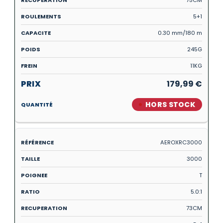
75CM
5+1
0.30 mm/180 m
245G
11KG
179,99
€
HORS STOCK
AEROXRC3000
3000
T
5.0:1
73CM