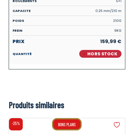
5+1
0.25 mm/210 m
210G
9KG
159,99
€
HORS STOCK
Produits similaires
-25%
BONS PLANS