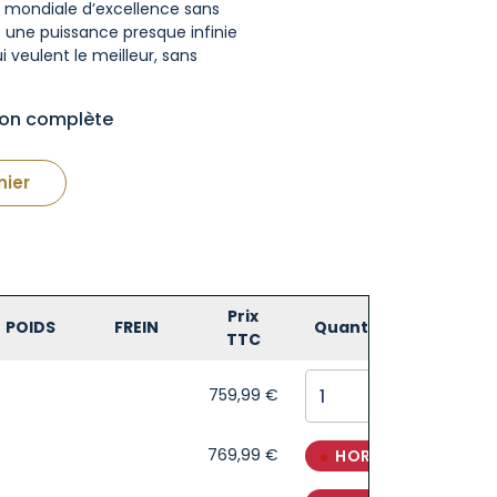
 mondiale d’excellence sans
e une puissance presque infinie
 veulent le meilleur, sans
tion complète
nier
Prix
POIDS
FREIN
Quantité
TTC
759,99
€
769,99
€
HORS STOCK