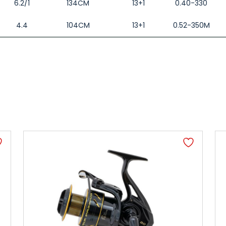
6.2/1
134CM
13+1
0.40-330
4.4
104CM
13+1
0.52-350M