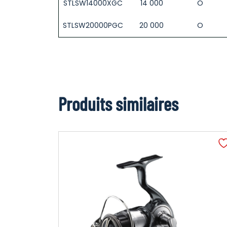
STLSW14000XGC
14 000
O
STLSW20000PGC
20 000
O
Produits similaires