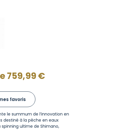
de
759,99
€
mes favoris
ente le summum de l’innovation en
s destiné à la pêche en eaux
à spinning ultime de Shimano,