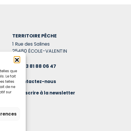
TERRITOIRE PÊCHE
1 Rue des Salines
25480 ÉCOLE-VALENTIN
03 81 88 06 47
telles que
. Le fait
Contactez-nous
s telles
ait de ne
tif sur
S'inscrire à la newsletter
érences