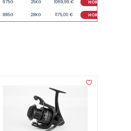
675G
25KG
1069,99
€
HORS STOCK
885G
28KG
1175,00
€
HORS STOCK