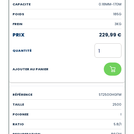
0.18MM-170M
185G
3KG
229,99
€
ST2500HGFM
2500
I
5.8/1
86CM