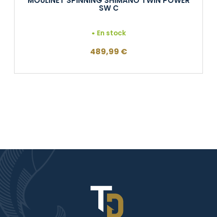
MOULINET SPINNING SHIMANO TWIN POWER
SW C
En stock
489,99
€