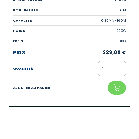
6+1
0.25MM-160M
220G
9KG
229,00
€