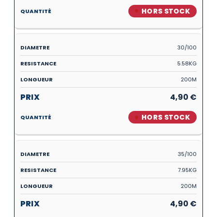
HORS STOCK
30/100
5.58KG
200M
4,90
€
HORS STOCK
35/100
7.95KG
200M
4,90
€