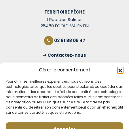
TERRITOIRE PÊCHE
1 Rue des Salines
25480 ÉCOLE-VALENTIN
03 81 88 06 47
Contactez-nous
S'inscrire à la newsletter
Gérer le consentement
Pour offrir les meilleures expériences, nous utilisons des
technologies telles que les cookies pour stocker et/ou accéder aux
OUVERT TOUS LES JOURS
informations des appareils. Le fait de consentir à ces technologies
nous permettra de traiter des données telles que le comportement
Voir nos horaires
de navigation ou les ID uniques sur ce site. Le fait de ne pas
consentir ou de retirer son consentement peut avoir un effet négatif
MENTIONS LÉGALES
sur certaines caractéristiques et fonctions.
CONDITIONS GÉNÉRALES DE VENTE EN LIGNE
MODE DE LIVRAISON ET DE PAIEMENT
Accepter