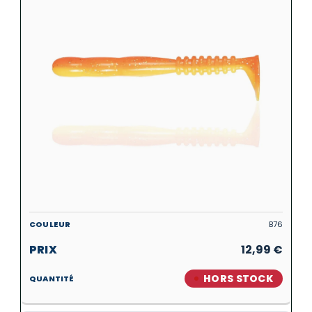
B76
12,99
€
HORS STOCK