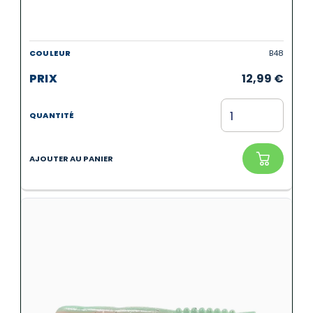
B48
12,99
€