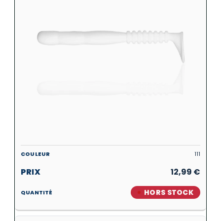
111
12,99
€
HORS STOCK