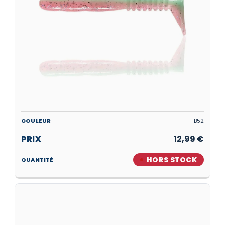
B52
12,99
€
HORS STOCK