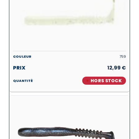
759
12,99
€
HORS STOCK