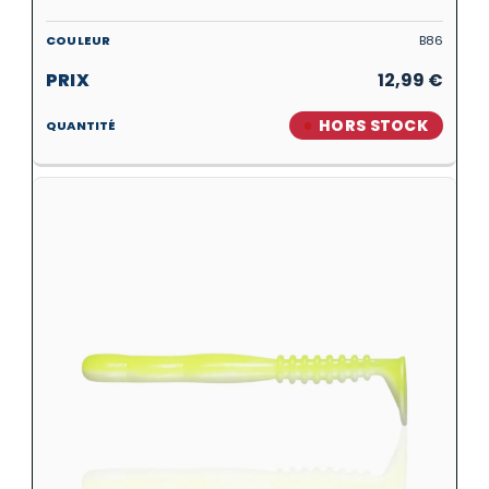
B86
12,99
€
HORS STOCK