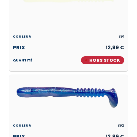
B91
12,99
€
HORS STOCK
B92
12,99
€