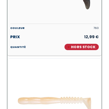
760
12,99
€
HORS STOCK