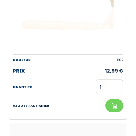
B07
12,99
€