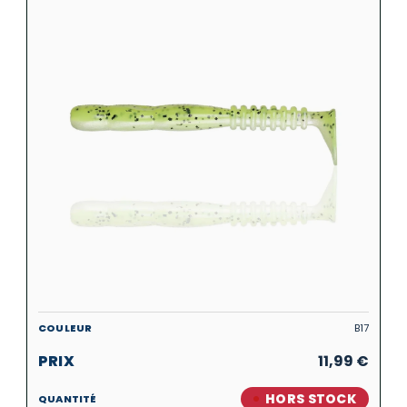
B17
11,99
€
HORS STOCK