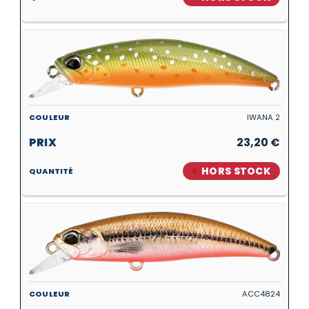
IWANA 2
23,20
€
HORS STOCK
ACC4824