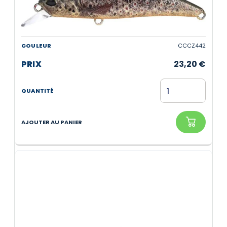
CCCZ442
23,20
€