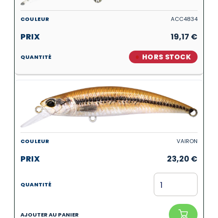
ACC4834
19,17
€
HORS STOCK
VAIRON
23,20
€