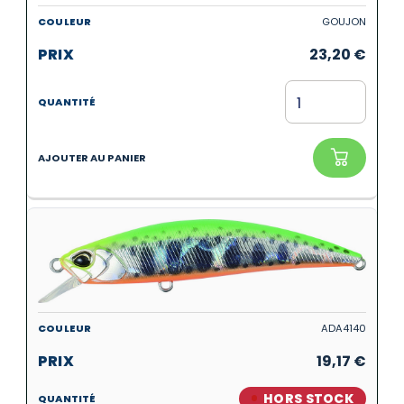
GOUJON
23,20
€
ADA4140
19,17
€
HORS STOCK