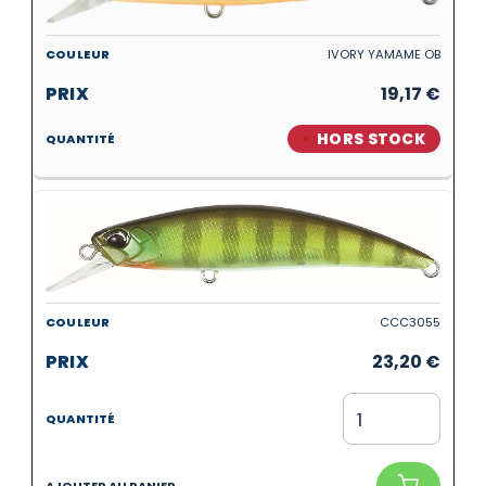
IVORY YAMAME OB
19,17
€
HORS STOCK
CCC3055
23,20
€