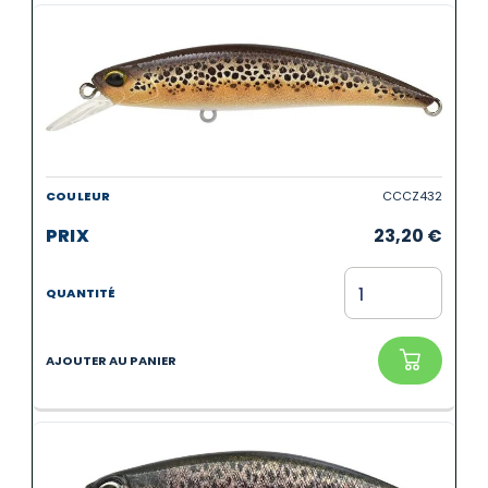
CCCZ432
23,20
€