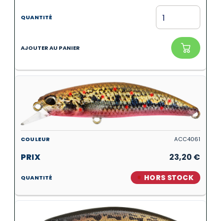
ACC4061
23,20
€
HORS STOCK