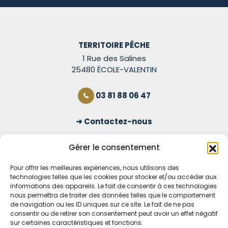
TERRITOIRE PÊCHE
1 Rue des Salines
25480 ÉCOLE-VALENTIN
03 81 88 06 47
Contactez-nous
S'inscrire à la newsletter
Gérer le consentement
Pour offrir les meilleures expériences, nous utilisons des
technologies telles que les cookies pour stocker et/ou accéder aux
OUVERT TOUS LES JOURS
informations des appareils. Le fait de consentir à ces technologies
nous permettra de traiter des données telles que le comportement
Voir nos horaires
de navigation ou les ID uniques sur ce site. Le fait de ne pas
consentir ou de retirer son consentement peut avoir un effet négatif
MENTIONS LÉGALES
sur certaines caractéristiques et fonctions.