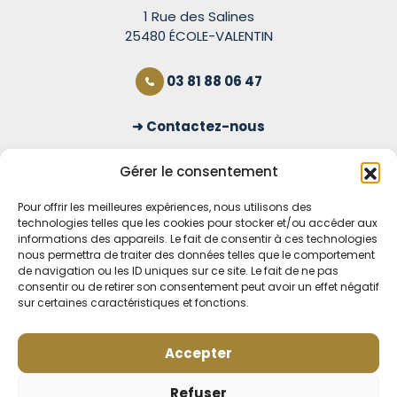
1 Rue des Salines
25480 ÉCOLE-VALENTIN
03 81 88 06 47
Contactez-nous
S'inscrire à la newsletter
Gérer le consentement
Pour offrir les meilleures expériences, nous utilisons des
technologies telles que les cookies pour stocker et/ou accéder aux
OUVERT TOUS LES JOURS
informations des appareils. Le fait de consentir à ces technologies
nous permettra de traiter des données telles que le comportement
Voir nos horaires
de navigation ou les ID uniques sur ce site. Le fait de ne pas
consentir ou de retirer son consentement peut avoir un effet négatif
sur certaines caractéristiques et fonctions.
MENTIONS LÉGALES
CONDITIONS GÉNÉRALES DE VENTE EN LIGNE
MODE DE LIVRAISON ET DE PAIEMENT
Accepter
POLITIQUE DE CONFIDENTIALITÉ
Rétractation
Refuser