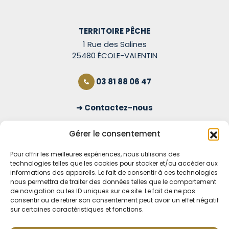
TERRITOIRE PÊCHE
1 Rue des Salines
25480 ÉCOLE-VALENTIN
03 81 88 06 47
Contactez-nous
S'inscrire à la newsletter
Gérer le consentement
Pour offrir les meilleures expériences, nous utilisons des
technologies telles que les cookies pour stocker et/ou accéder aux
OUVERT TOUS LES JOURS
informations des appareils. Le fait de consentir à ces technologies
nous permettra de traiter des données telles que le comportement
Voir nos horaires
de navigation ou les ID uniques sur ce site. Le fait de ne pas
consentir ou de retirer son consentement peut avoir un effet négatif
MENTIONS LÉGALES
sur certaines caractéristiques et fonctions.
CONDITIONS GÉNÉRALES DE VENTE EN LIGNE