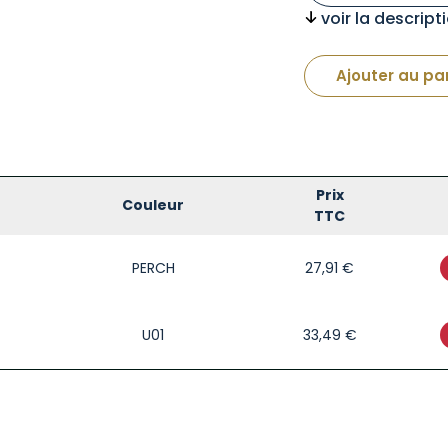
voir la descrip
Ajouter au pa
Prix
Couleur
TTC
PERCH
27,91
€
U01
33,49
€