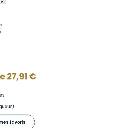
USE
de
27,91
€
es
gueur)
mes favoris