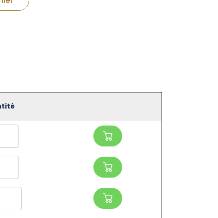
nier
tité