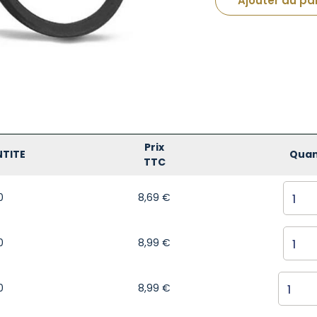
Ajouter au pa
Prix
TITE
Quan
TTC
0
8,69
€
0
8,99
€
0
8,99
€