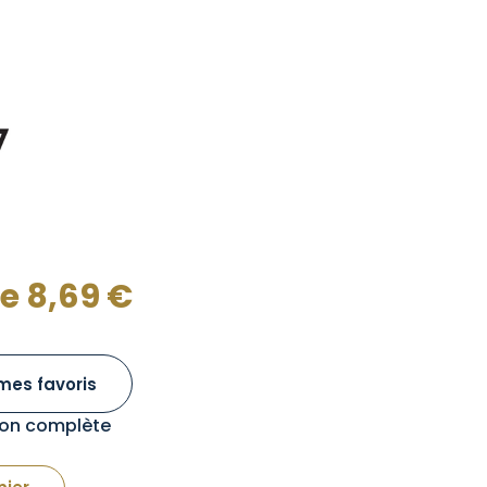
de
8,69
€
mes favoris
tion complète