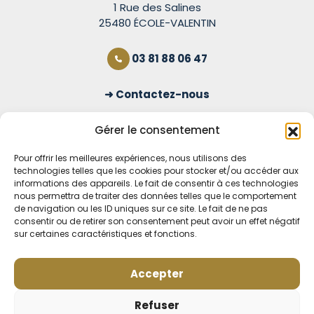
1 Rue des Salines
25480 ÉCOLE-VALENTIN
03 81 88 06 47
Contactez-nous
S'inscrire à la newsletter
Gérer le consentement
Pour offrir les meilleures expériences, nous utilisons des
technologies telles que les cookies pour stocker et/ou accéder aux
OUVERT TOUS LES JOURS
informations des appareils. Le fait de consentir à ces technologies
nous permettra de traiter des données telles que le comportement
Voir nos horaires
de navigation ou les ID uniques sur ce site. Le fait de ne pas
consentir ou de retirer son consentement peut avoir un effet négatif
MENTIONS LÉGALES
sur certaines caractéristiques et fonctions.
CONDITIONS GÉNÉRALES DE VENTE EN LIGNE
MODE DE LIVRAISON ET DE PAIEMENT
Accepter
POLITIQUE DE CONFIDENTIALITÉ
Rétractation
Refuser