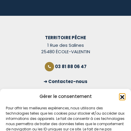
TERRITOIRE PÊCHE
1 Rue des Salines
25480 ÉCOLE-VALENTIN
03 81 88 06 47
Contactez-nous
S'inscrire à la newsletter
Gérer le consentement
Pour offrir les meilleures expériences, nous utilisons des
technologies telles que les cookies pour stocker et/ou accéder aux
OUVERT TOUS LES JOURS
informations des appareils. Le fait de consentir à ces technologies
nous permettra de traiter des données telles que le comportement
Voir nos horaires
de navigation ou les ID uniques sur ce site. Le fait de ne pas