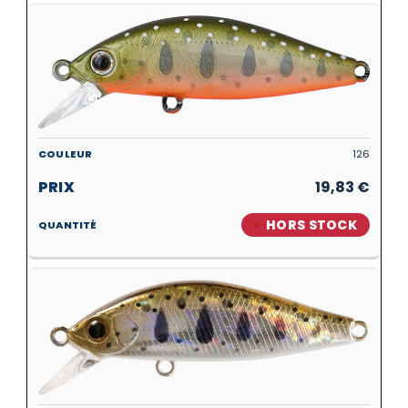
126
19,83
€
HORS STOCK