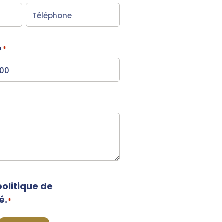
é
*
politique de
é.
*