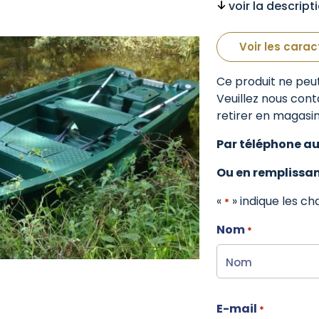
voir la descrip
Voir les carac
Ce produit ne peut
Veuillez nous cont
retirer en magasin
Par téléphone a
Ou en remplissan
«
» indique les c
*
Nom
*
E-mail
*