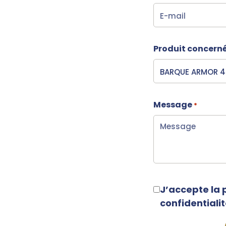
Produit concern
Message
*
RGPD
J’accepte la 
*
confidentialit