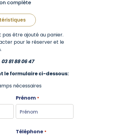
tion complète
téristiques
 pas être ajouté au panier.
acter pour le réserver et le
.
u
03 81 88 06 47
t le formulaire ci-dessous:
hamps nécessaires
Prénom
*
Téléphone
*