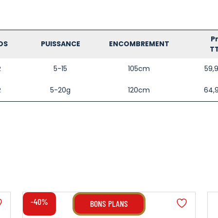
Pr
DS
PUISSANCE
ENCOMBREMENT
T
R
5-15
105cm
59,
R
5-20g
120cm
64,
-40%
BONS PLANS