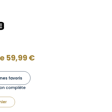
de
59,99
€
mes favoris
tion complète
nier