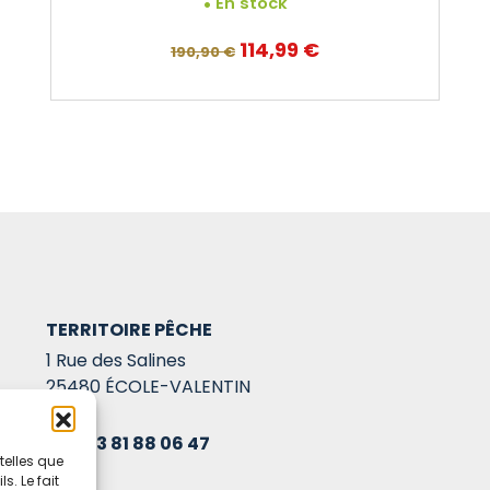
En stock
Le
Le
114,99
€
190,90
€
prix
prix
initial
actuel
était :
est :
190,90 €.
114,99 €.
TERRITOIRE PÊCHE
1 Rue des Salines
25480 ÉCOLE-VALENTIN
03 81 88 06 47
telles que
. Le fait