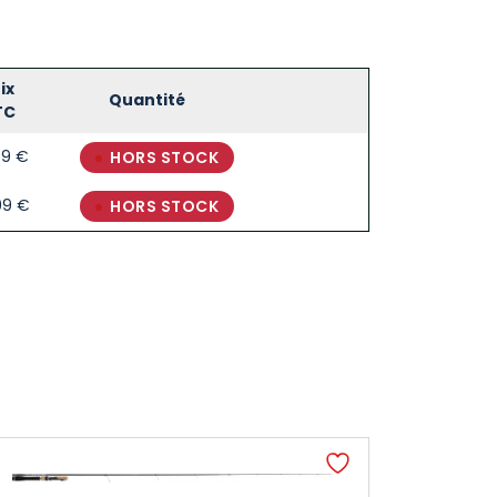
ix
Quantité
TC
99
€
HORS STOCK
99
€
HORS STOCK