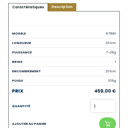
Description
Caractéristiques
671MH
201cm
7-28g
1
201cm
109g
459,00
€