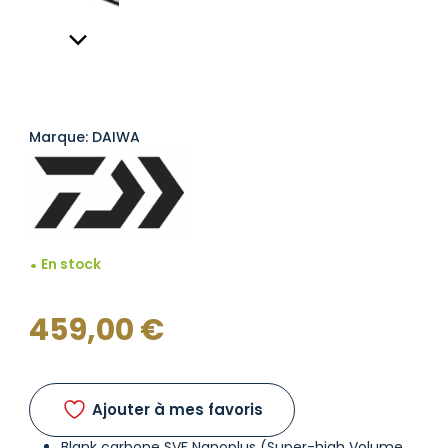
Marque: DAIWA
En stock
459,00
€
Ajouter à mes favoris
Blank carbone SVF Nanoplus (Super-high Volume